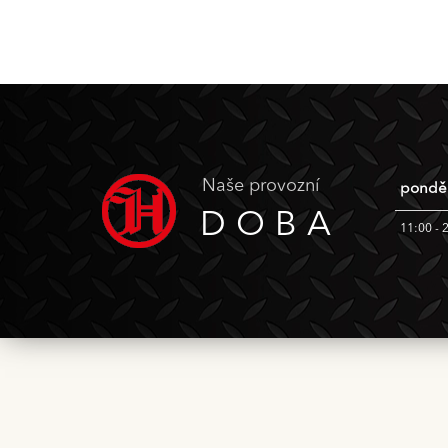
Naše provozní
ponděl
DOBA
11:00 - 