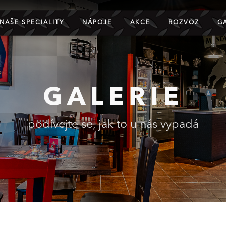
NAŠE SPECIALITY
NÁPOJE
AKCE
ROZVOZ
G
GALERIE
podívejte se, jak to u nás vypadá