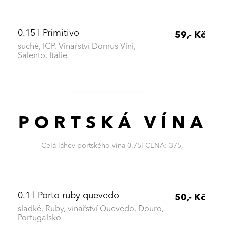
0.15 l Primitivo
59,- Kč
suché, IGP, Vinařství Domus Vini,
Salento, Itálie
PORTSKÁ VÍNA
Celá láhev portského vína 0.75l CENA: 375,-
0.1 l Porto ruby quevedo
50,- Kč
sladké, Ruby, vinařství Quevedo, Douro,
Portugalsko