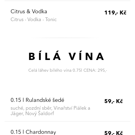
Citrus & Vodka
119,- Kč
Citrus - Vodka - Tonic
BÍLÁ VÍNA
Celá láhev bílého vína 0.75l CENA: 295,-
0.15 l Rulandské šedé
59,- Kč
suché, pozdní sběr, Vinařství Piálek a
Jäger, Nový Šaldorf
0.15 l Chardonnay
59,- Kč