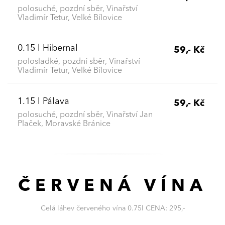
polosuché, pozdní sběr, Vinařství
Vladimír Tetur, Velké Bílovice
0.15 l Hibernal
59,- Kč
polosladké, pozdní sběr, Vinařství
Vladimír Tetur, Velké Bílovice
1.15 l Pálava
59,- Kč
polosuché, pozdní sběr, Vinařství Jan
Plaček, Moravské Bránice
ČERVENÁ VÍNA
Celá láhev červeného vína 0.75l CENA: 295,-