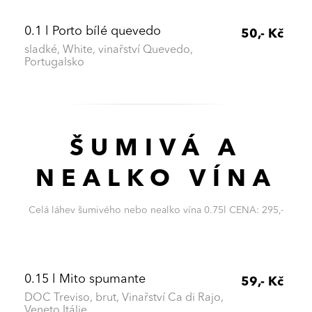
0.1 l Porto bílé quevedo
50,- Kč
sladké, White, vinařství Quevedo,
Portugalsko
ŠUMIVÁ A
NEALKO VÍNA
Celá láhev šumivého nebo nealko vína 0.75l CENA: 295,-
0.15 l Mito spumante
59,- Kč
DOC Treviso, brut, Vinařství Ca di Rajo,
Veneto Itálie