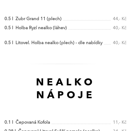
0.5 l Zubr Grand 11 (plech)
44,- Kč
0.5 l Holba Ryzí nealko (láhev)
40,- Kč
0.5 l Litovel. Holba nealko (plech) - dle nabídky
40,- Kč
NEALKO
NÁPOJE
0.1 l Čepovaná Kofola
11,- Kč