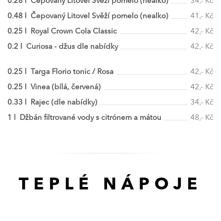
0.28 l Čepovaný Litovel Svěží pomelo (nealko)
34,- Kč
0.48 l Čepovaný Litovel Svěží pomelo (nealko)
41,- Kč
0.25 l Royal Crown Cola Classic
42,- Kč
0.2 l Curiosa - džus dle nabídky
42,- Kč
0.25 l Targa Florio tonic / Rosa
42,- Kč
0.25 l Vinea (bílá, červená)
42,- Kč
0.33 l Rajec (dle nabídky)
34,- Kč
1 l Džbán filtrované vody s citrónem a mátou
48,- Kč
TEPLÉ NÁPOJE