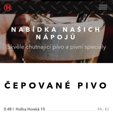
NABÍDKA NAŠICH
NÁPOJŮ
Skvěle chutnající pivo a pivní speciály
ČEPOVANÉ PIVO
0.48 l Holba Horská 10
44,- Kč