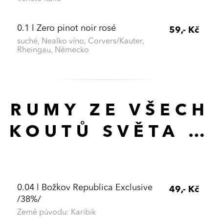
0.1 l Zero pinot noir rosé
59,- Kč
suché, Nealko víno, Corvers/Kauter,
Rheingau, Německo
RUMY ZE VŠECH
KOUTŮ SVĚTA …
0.04 l Božkov Republica Exclusive
49,- Kč
/38%/
Země původu: Karibik