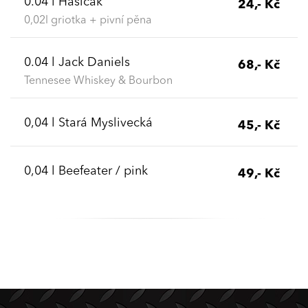
0.04 l Hasičák
24,- Kč
0,02l griotka + pivní pěna
0.04 l Jack Daniels
68,- Kč
Tennesee Whiskey & Bourbon
0,04 l Stará Myslivecká
45,- Kč
0,04 l Beefeater / pink
49,- Kč