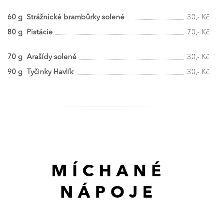
60 g Strážnické brambůrky solené
30,- Kč
80 g Pistácie
70,- Kč
70 g Arašídy solené
30,- Kč
90 g Tyčinky Havlík
30,- Kč
MÍCHANÉ
NÁPOJE